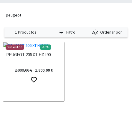
peugeot
filter_list
sort_by_alpha
Filtro
Ordenar por
1 Productos
Sin estoc
-10%
PEUGEOT 206 XT HDI 90
2.000,00 €
1.800,00 €
favorite_border
Consultar